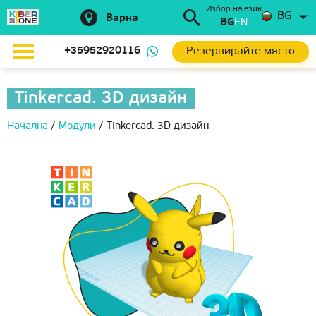
Избор на език
BG
Варна
BG
EN
Резервирайте място
+35952920116
Tinkercad. 3D дизайн
Начална
/
Модули
/
Tinkercad. 3D дизайн