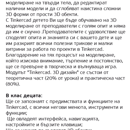
моделиране на твърди тела, да редактират
налични модели и да сглобяват наистина сложни
3D форми от прости 3D обекти.
С Tinkercad детето Ви ще бъде обучавано на 3D
моделиране от преподаватели с голям опит и няма
да им е скучно .Преподавателите с удоволствие ще
споделят опита и знанията си с вашето дете и ще
им разкрият всички полезни трикове и малки
хитрини за работа по проекти в Tinkercad.
Благодарение на тях процесът на моделиране,
който изисква внимание, търпение и постоянство,
ще се превърне в творческа и вълнуваща игра.
Модулът "Tinkercad. 3D дизайн" се състои от
теоретична част (20% от урока) и практическа част
(80%).
В клас децата:
Ще се запознаят с предимствата и функциите на
Tinkercad, с всички негови менюта, инструменти и
функции;
Ще овладеят интерфейса, навигацията,
настройките и бързите клавиши;