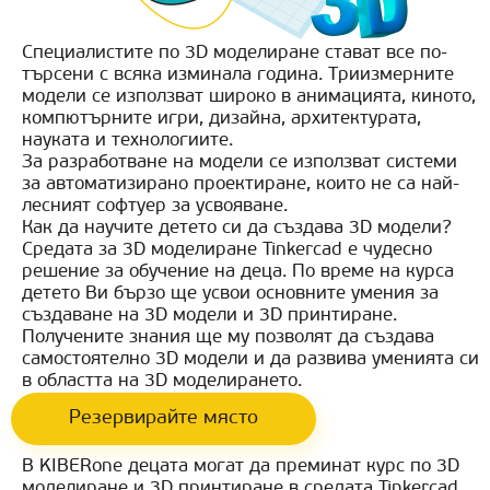
Специалистите по 3D моделиране стават все по-
търсени с всяка изминала година. Триизмерните
модели се използват широко в анимацията, киното,
компютърните игри, дизайна, архитектурата,
науката и технологиите.
За разработване на модели се използват системи
за автоматизирано проектиране, които не са най-
лесният софтуер за усвояване.
Как да научите детето си да създава 3D модели?
Средата за 3D моделиране Tinkercad е чудесно
решение за обучение на деца. По време на курса
детето Ви бързо ще усвои основните умения за
създаване на 3D модели и 3D принтиране.
Получените знания ще му позволят да създава
самостоятелно 3D модели и да развива уменията си
в областта на 3D моделирането.
Резервирайте място
В KIBERone децата могат да преминат курс по 3D
моделиране и 3D принтиране в средата Tinkercad,