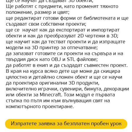
Ще се научат да създават 3D обекти;
Ще работят с предмети, като променят тяхното
положение, размер и цвят;
ще редактират готови форми от библиотеката и ще
създават свои собствени проекти;
ще се научат как да експортират и импортират
обекти и как да преобразуват 2D чертежи в 3D;
ще научит как да тестват проекти и да изпращате
модели на 3D принтер за отпечатване;
да запазват готовите си проекти на сървъра и на
твърдия диск като OBJ и STL файлове;
да работят в екип и да създадат съвместен проект.
В края на курса всяко дете ще може да скицира
цялостно и детайлно сложен обект и ще се научи
да проектира оригинални 3D продукти,
включително играчки, сувенири, бижута, декорации
или обекти за Minecraft. Този модул е първата
стъпка по пътя им към вълнуващия свят на
компютърното проектиране.
Изпратете заявка за безплатен пробен урок