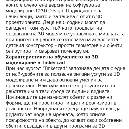
която е олекотена версия на софтуера за
моделиране 123D Design. Подходяща е за
начинаещи, както и за такива с опит в 3D
проектирането. Деца на 6 години могат да
овладеят този курс, тъй като процесът на
създаване на 3D модели се управлява с мишката, а
принципът на работа се основава на аналогията с
детския конструктор - прости геометрични обекти
се групират и свързват помежду си.
Характеристики на обучението по 3D
моделиране в Tinkercad
При нас курсът "Tinkercad" запознава децата с една
от най-удобните за ползване онлайн услуги за 3D
моделиране и им дава основни умения за
проектиране. Най-хубавото е, че резултатите от
работата им в тази среда са видими веднага.
Начинаещите ще измислят обекти с различни
форми, ще ги проектират и ще ги реализират в
реалността. Напредналите деца ще научат как да
редактират кода на мрежата, която описва
повърхността на обекта, да качват свои собствени
обекти, създадени в други програми за 3D